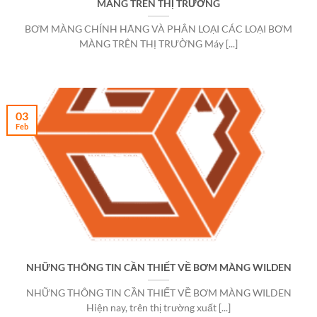
MÀNG TRÊN THỊ TRƯỜNG
BƠM MÀNG CHÍNH HÃNG VÀ PHÂN LOẠI CÁC LOẠI BƠM
MÀNG TRÊN THỊ TRƯỜNG Máy [...]
03
Feb
NHỮNG THÔNG TIN CẦN THIẾT VỀ BƠM MÀNG WILDEN
NHỮNG THÔNG TIN CẦN THIẾT VỀ BƠM MÀNG WILDEN
Hiện nay, trên thị trường xuất [...]