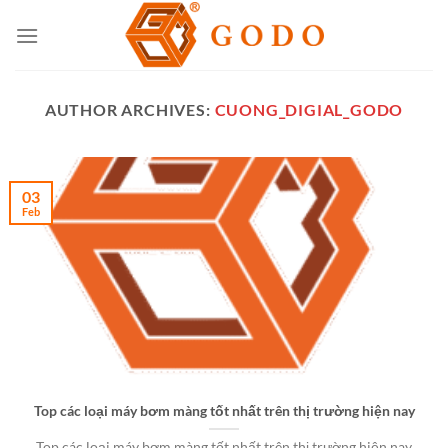
Skip
to
content
AUTHOR ARCHIVES:
CUONG_DIGIAL_GODO
03
Feb
Top các loại máy bơm màng tốt nhất trên thị trường hiện nay
Top các loại máy bơm màng tốt nhất trên thị trường hiện nay