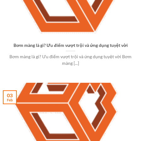
Bơm màng là gì? Ưu điểm vượt trội và ứng dụng tuyệt vời
Bơm màng là gì? Ưu điểm vượt trội và ứng dụng tuyệt vời Bơm
màng [...]
03
Feb