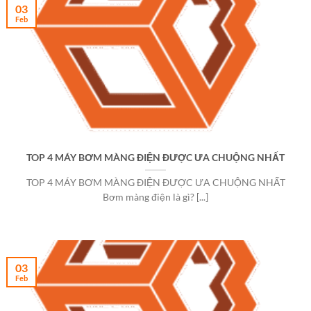
03
Feb
TOP 4 MÁY BƠM MÀNG ĐIỆN ĐƯỢC ƯA CHUỘNG NHẤT
TOP 4 MÁY BƠM MÀNG ĐIỆN ĐƯỢC ƯA CHUỘNG NHẤT
Bơm màng điện là gì? [...]
03
Feb