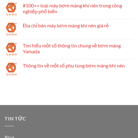
#100++ loại máy bơm màng khí nén trong công
nghiệp phổ biến
Địa chỉ bán máy bơm màng khí nén giá rẻ
Tìm hiểu một số thông tin chung về bơm màng
Yamada
Thông tin về một số phụ tùng bơm màng khí nén
TIN TỨC
Blog