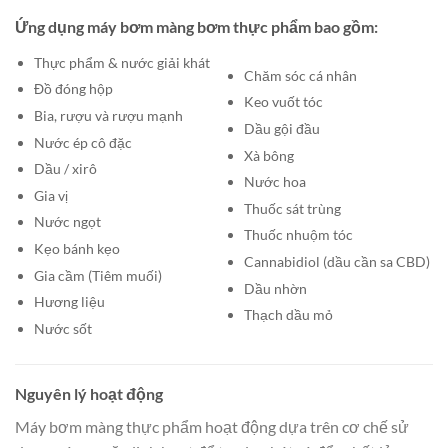
Ứng dụng máy bơm màng bơm thực phẩm bao gồm:
Thực phẩm & nước giải khát
Chăm sóc cá nhân
Đồ đóng hộp
Keo vuốt tóc
Bia, rượu và rượu mạnh
Dầu gội đầu
Nước ép cô đặc
Xà bông
Dầu / xirô
Nước hoa
Gia vị
Thuốc sát trùng
Nước ngọt
Thuốc nhuộm tóc
Kẹo bánh kẹo
Cannabidiol (dầu cần sa CBD)
Gia cầm (Tiêm muối)
Dầu nhờn
Hương liệu
Thạch dầu mỏ
Nước sốt
Nguyên lý hoạt động
Máy bơm màng thực phẩm hoạt động dựa trên cơ chế sử